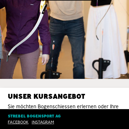
UNSER KURSANGEBOT
Sie möchten Bogenschiessen erlernen oder Ihre
Schiesstechnik verbessern? Da sind Sie bei uns
STREBEL BOGENSPORT AG
in guten Händen.
FACEBOOK
INSTAGRAM