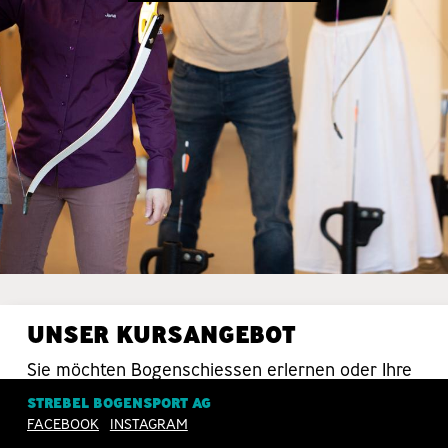
UNSER KURSANGEBOT
Sie möchten Bogenschiessen erlernen oder Ihre
Schiesstechnik verbessern? Da sind Sie bei uns
STREBEL BOGENSPORT AG
in guten Händen.
FACEBOOK
INSTAGRAM