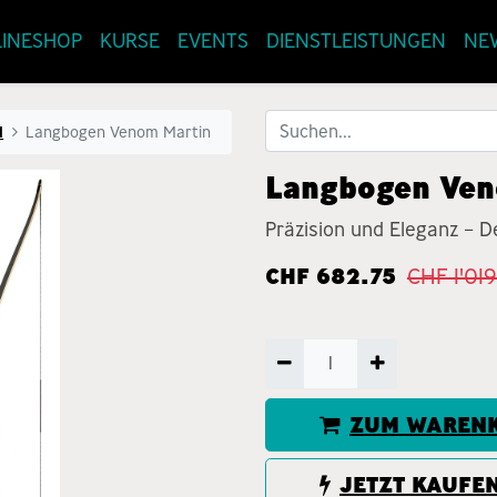
INESHOP
KURSE
EVENTS
DIENSTLEISTUNGEN
NE
l
Langbogen Venom Martin
Langbogen Ven
Präzision und Eleganz – 
CHF
682.75
CHF
1'01
ZUM WARENK
JETZT KAUFE