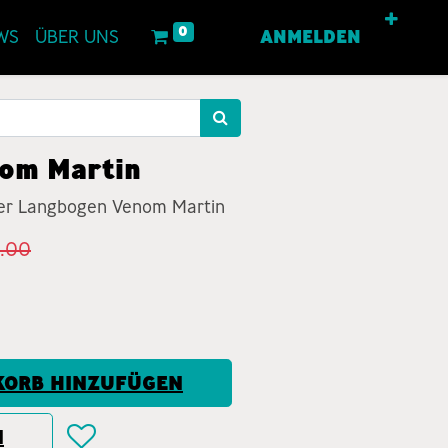
0
WS
ÜBER UNS
ANMELDEN
om Martin
Der Langbogen Venom Martin
9.00
ORB HINZUFÜGEN
N