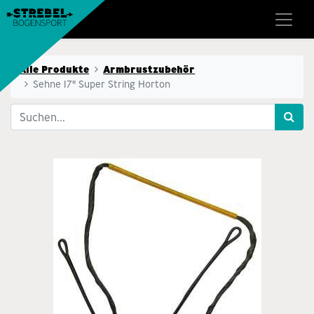
Alle Produkte
Armbrustzubehör
Sehne 17" Super String Horton