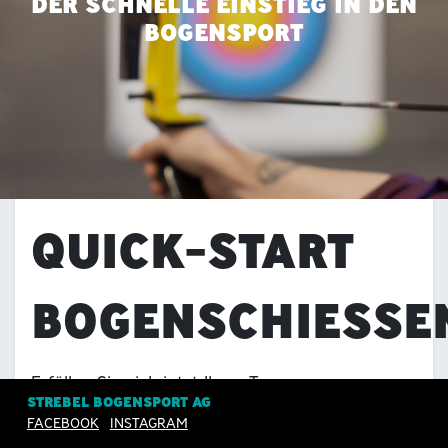
DER SCHNELLE EINSTIEG IN DEN
BOGENSPORT
QUICK-START
BOGENSCHIESSE
Erfüllen Sie sich jetzt Ihren Traum vom
STREBEL BOGENSPORT AG
Bogenschiessen.
FACEBOOK
INSTAGRAM