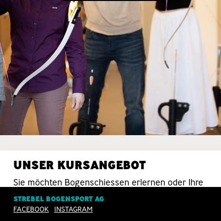
UNSER KURSANGEBOT
Sie möchten Bogenschiessen erlernen oder Ihre
Schiesstechnik verbessern? Da sind Sie bei uns
STREBEL BOGENSPORT AG
in guten Händen.
FACEBOOK
INSTAGRAM