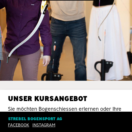
UNSER KURSANGEBOT
Sie möchten Bogenschiessen erlernen oder Ihre
Schiesstechnik verbessern? Da sind Sie bei uns
STREBEL BOGENSPORT AG
in guten Händen.
FACEBOOK
INSTAGRAM