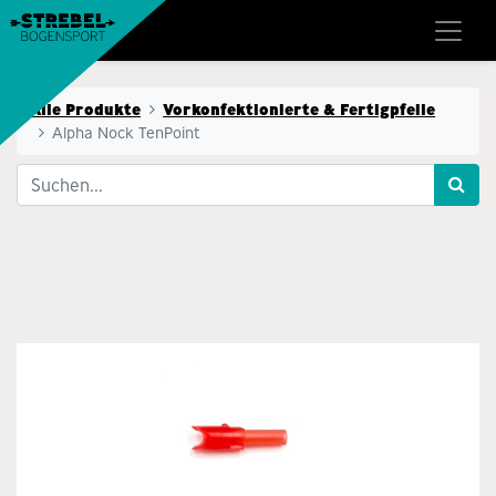
Alle Produkte
Vorkonfektionierte & Fertigpfeile
Alpha Nock TenPoint