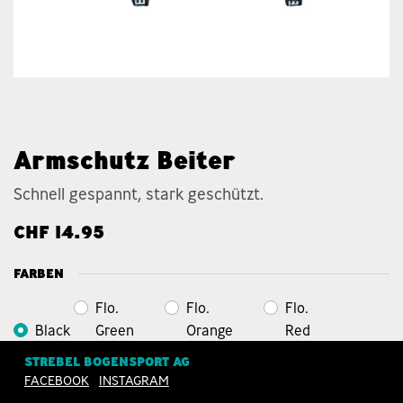
Armschutz Beiter
Schnell gespannt, stark geschützt.
CHF
14.95
FARBEN
Flo.
Flo.
Flo.
Black
Green
Orange
Red
STREBEL BOGENSPORT AG
Flo.
Flo.
FACEBOOK
INSTAGRAM
Blue
Klar
Purple