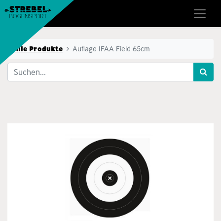
Alle Produkte
Auflage IFAA Field 65cm