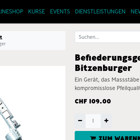
INESHOP
KURSE
EVENTS
DIENSTLEISTUNGEN
NE
t
ger
Befiederungsge
Bitzenburger
Ein Gerät, das Massstäbe 
kompromisslose Pfeilquali
CHF
109.00
ZUM WARENK