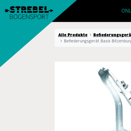
ONL
Alle Produkte
Befiederungsgerä
Befiederungsgerät Basis Bitzenbur