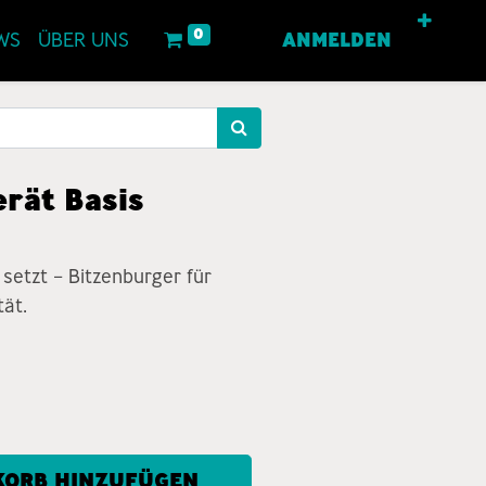
0
WS
ÜBER UNS
ANMELDEN
rät Basis
setzt – Bitzenburger für
tät.
ORB HINZUFÜGEN