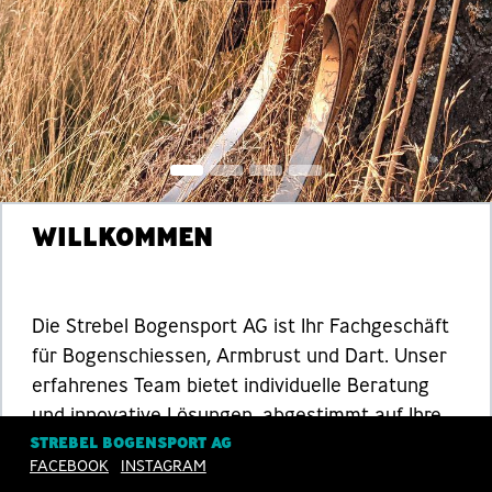
WILLKOMMEN
Die Strebel Bogensport AG ist Ihr Fachgeschäft
für Bogenschiessen, Armbrust und Dart. Unser
erfahrenes Team bietet individuelle Beratung
und innovative Lösungen, abgestimmt auf Ihre
STREBEL BOGENSPORT AG
Bedürfnisse. Besuchen Sie uns in Sempach oder
FACEBOOK
INSTAGRAM
nutzen Sie unseren
Onlineshop
.