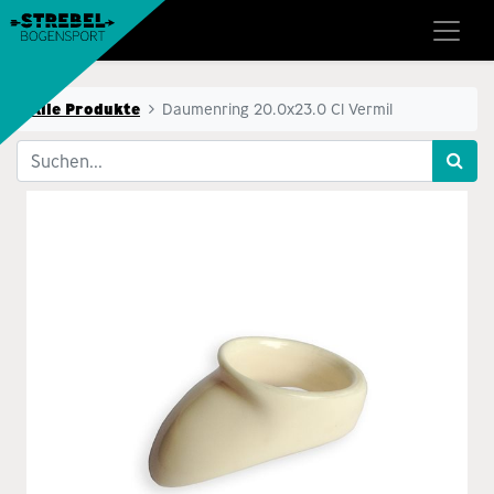
Alle Produkte
Daumenring 20.0x23.0 Cl Vermil