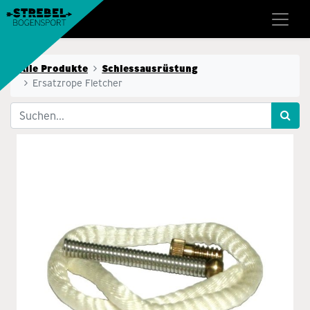
Alle Produkte
Schiessausrüstung
Ersatzrope Fletcher