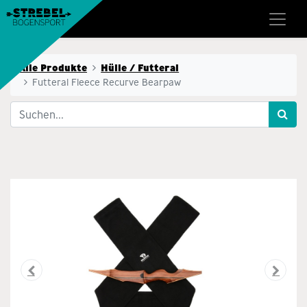
Alle Produkte
Hülle / Futteral
Futteral Fleece Recurve Bearpaw