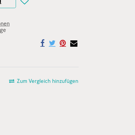
N
onen
age
Zum Vergleich hinzufügen