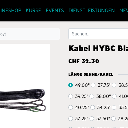
INESHOP
KURSE
EVENTS
DIENSTLEISTUNGEN
NE
Hoyt
Kabel HYBC Bl
CHF
32.30
LÄNGE SEHNE/KABEL
49.00"
37.75"
38.5
39.25"
38.00"
41.0
40.25"
34.25"
35.5
37.25"
37.50"
38.2