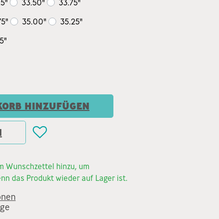
25"
33.50"
33.75"
75"
35.00"
35.25"
5"
ORB HINZUFÜGEN
N
em Wunschzettel hinzu, um
nn das Produkt wieder auf Lager ist.
onen
age