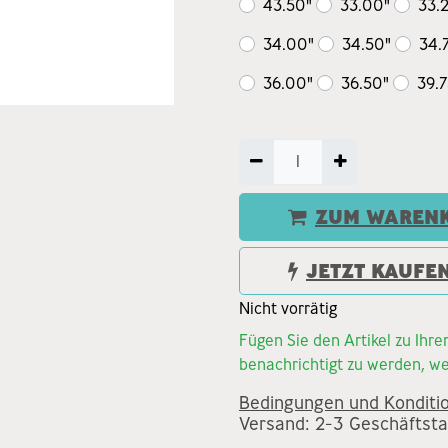
43.50"
33.00"
33.
34.00"
34.50"
34.
36.00"
36.50"
39.7
ZUM WARENK
JETZT KAUFE
Nicht vorrätig
Fügen Sie den Artikel zu Ihr
benachrichtigt zu werden, we
Bedingungen und Konditi
Versand: 2-3 Geschäftst