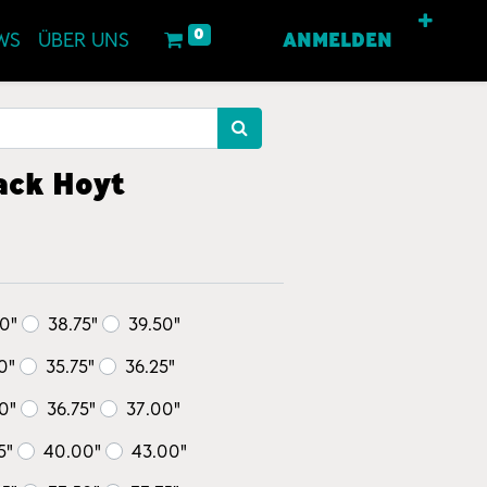
0
WS
ÜBER UNS
ANMELDEN
ack Hoyt
0"
38.75"
39.50"
0"
35.75"
36.25"
0"
36.75"
37.00"
5"
40.00"
43.00"