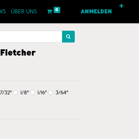
0
WS
ÜBER UNS
ANMELDEN
Fletcher
7/32"
1/8"
1/16"
3/64"