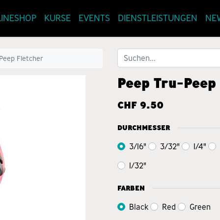
INESHOP
KURSE
EVENTS
DIENSTLEISTUNGEN
NE
Peep Fletcher
Peep Tru-Peep 
CHF
9.50
DURCHMESSER
3/16"
3/32"
1/4"
1/32"
FARBEN
Black
Red
Green