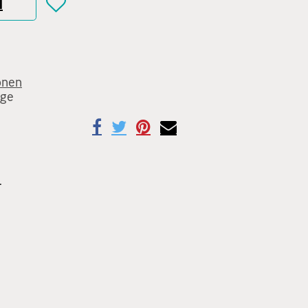
N
onen
age
.