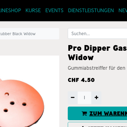
INESHOP
KURSE
EVENTS
DIENSTLEISTUNGEN
NE
Rubber Black Widow
Pro Dipper Gas
Widow
Gummiabstreiffer für den
CHF
4.50
ZUM WARENK