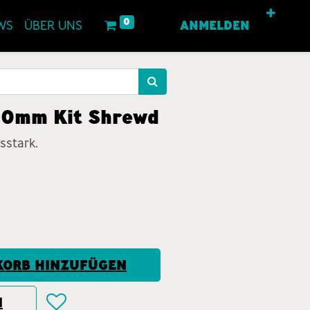
0
WS
ÜBER UNS
ANMELDEN
40mm Kit Shrewd
sstark.
ORB HINZUFÜGEN
N