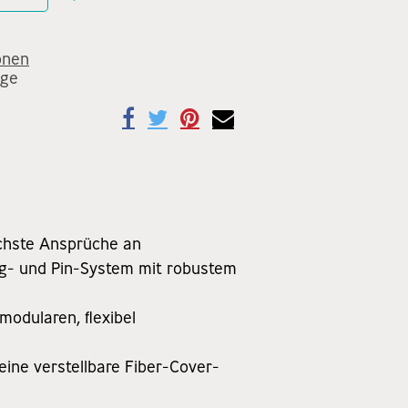
onen
age
öchste Ansprüche an
ing- und Pin-System mit robustem
odularen, flexibel
eine verstellbare Fiber-Cover-