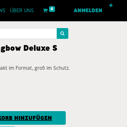
0
WS
ÜBER UNS
ANMELDEN
ngbow Deluxe S
kt im Format, groß im Schutz.
ORB HINZUFÜGEN