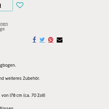
N
onen
age
angbogen.
nd weiteres Zubehör.
on 178 cm (ca. 70 Zoll)
flüssen.