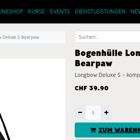
INESHOP
KURSE
EVENTS
DIENSTLEISTUNGEN
NE
w Deluxe S Bearpaw
Bogenhülle Lo
Bearpaw
Longbow Deluxe S – kompa
CHF
39.90
ZUM WARENK