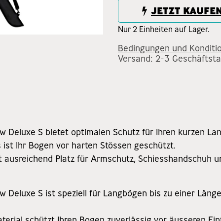
JETZT KAUFE
Nur 2 Einheiten auf Lager.
Bedingungen und Konditi
Versand: 2-3 Geschäftst
 Deluxe S bietet optimalen Schutz für Ihren kurzen L
s ist Ihr Bogen vor harten Stössen geschützt.
t ausreichend Platz für Armschutz, Schiesshandschuh u
eluxe S ist speziell für Langbögen bis zu einer Länge v
rial schützt Ihren Bogen zuverlässig vor äusseren Ein