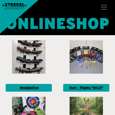
ONLINESHOP
Neuigkeiten
Dart - Flights "SOLO"