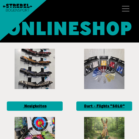
ONLINESHOP
Neuigkeiten
Dart - Flights "SOLO"