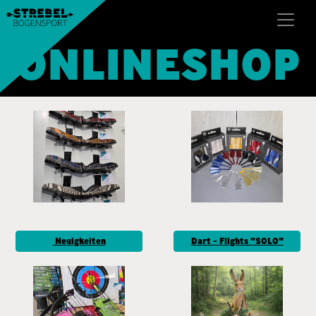
ONLINESHOP
Neuigkeiten
Dart - Flights "SOLO"