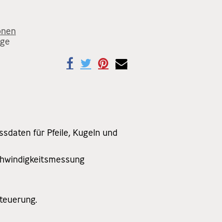
onen
age
ssdaten für Pfeile, Kugeln und
schwindigkeitsmessung
steuerung.