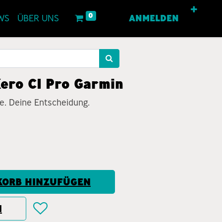
0
WS
ÜBER UNS
ANMELDEN
ero C1 Pro Garmin
e. Deine Entscheidung.
ORB HINZUFÜGEN
N